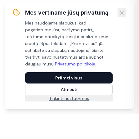
Mes vertiname jūsų privatumą
Mes naudojame slapukus, kad
pagerintume jūsų naršymo patirtį,
teiktume pritaikytą turinį ir analizuotume
srautą. Spustelėdami „Priimti visus", jūs
sutinkate su slapukų naudojimu. Galite
tvarkyti savo nustatymus arba sužinoti
daugiau mūsų
Privatumo politikoje
.
Priimti visus
Atmesti
Gyventi galima kitaip.
Tinkinti nustatymus
Ramiau, nuoširdžiau, paprasčiau!
Ekologiški ir natūralūs produktai iš